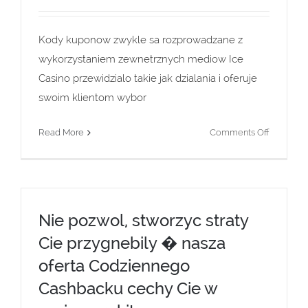
i
jest
calkowity
Kody kuponow zwykle sa rozprowadzane z
casino
wykorzystaniem zewnetrznych mediow Ice
Casino przewidzialo takie jak dzialania i oferuje
swoim klientom wybor
on
Read More
Comments Off
Dobra
wiadomo
masz
to,
ty
Nie pozwol, stworzyc straty
do
Cie przygnebily � nasza
program
oferta Codziennego
ma
tego
Cashbacku cechy Cie w
typu