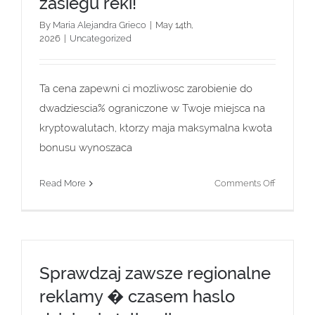
zasiegu reki!
korzysci
co
By
Maria Alejandra Grieco
|
May 14th,
2026
|
Uncategorized
tydzien
Ta cena zapewni ci mozliwosc zarobienie do
dwadziescia% ograniczone w Twoje miejsca na
kryptowalutach, ktorzy maja maksymalna kwota
bonusu wynoszaca
on
Read More
Comments Off
Nie
pozwol,
stworzyc
straty
Cie
Sprawdzaj zawsze regionalne
przygnebi
reklamy � czasem haslo
�