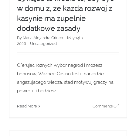
na
w domu z, ze kazda rozwoj z
poludnie
kasynie ma zupelnie
UTC
i
dodatkowe zasady
bedziesz
By
Maria Alejandra Grieco
|
May 14th,
150
2026
|
Uncategorized
graczy
wygrywa
przyznaw
Oferujac roznych wybor nagrod i mozesz
bonusow, Wazbee Casino testu narzedzie
angazujacego wiedza, stad motywuj graczy na
powrotu i bedziesz
on
Read More
Comments Off
Ujmujac
to
krotko
to,