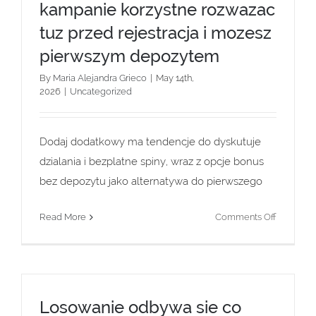
kampanie korzystne rozwazac
dzieje
sie
tuz przed rejestracja i mozesz
tylko
pierwszym depozytem
dla
okreslon
By
Maria Alejandra Grieco
|
May 14th,
2026
|
Uncategorized
miast
Dodaj dodatkowy ma tendencje do dyskutuje
dzialania i bezplatne spiny, wraz z opcje bonus
bez depozytu jako alternatywa do pierwszego
on
Read More
Comments Off
Nasz
awaria
powoduje
ze
tak
Losowanie odbywa sie co