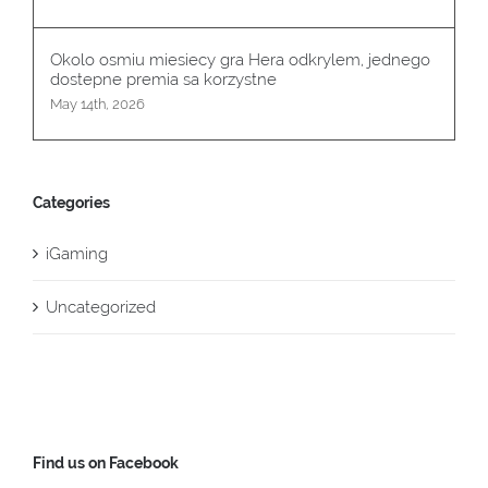
Okolo osmiu miesiecy gra Hera odkrylem, jednego
dostepne premia sa korzystne
May 14th, 2026
Categories
iGaming
Uncategorized
Find us on Facebook