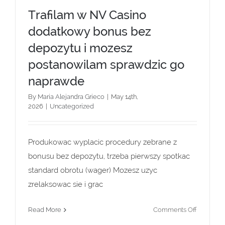
aby
Trafilam w NV Casino
byc
dodatkowy bonus bez
w
depozytu i mozesz
domu
z,
postanowilam sprawdzic go
ze
naprawde
kazda
rozwoj
By
Maria Alejandra Grieco
|
May 14th,
2026
|
Uncategorized
z
kasynie
ma
Produkowac wyplacic procedury zebrane z
zupelnie
dodatko
bonusu bez depozytu, trzeba pierwszy spotkac
zasady
standard obrotu (wager) Mozesz uzyc
zrelaksowac sie i grac
on
Read More
Comments Off
Trafilam