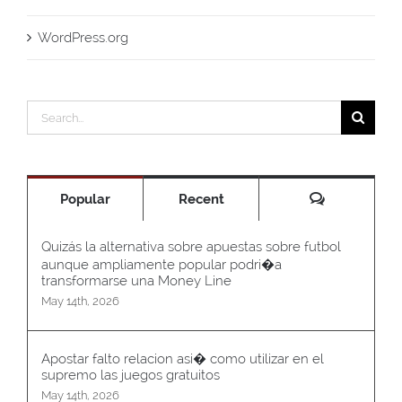
WordPress.org
Search
for:
Comments
Popular
Recent
Quizás la alternativa sobre apuestas sobre futbol
aunque ampliamente popular podri�a
transformarse una Money Line
May 14th, 2026
Apostar falto relacion asi� como utilizar en el
supremo las juegos gratuitos
May 14th, 2026