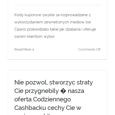
i
jest
calkowity
Kody kuponow zwykle sa rozprowadzane z
casino
wykorzystaniem zewnetrznych mediow Ice
Casino przewidzialo takie jak dzialania i oferuje
swoim klientom wybor
on
Read More
Comments Off
Dobra
wiadomo
masz
to,
ty
Nie pozwol, stworzyc straty
do
Cie przygnebily � nasza
program
oferta Codziennego
ma
tego
Cashbacku cechy Cie w
typu