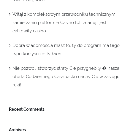
Witaj z kompleksowym przewodniku technicznym
zamierzaniu platformie Casino tot, znanej i jest
calkowity casino
Dobra wiadomoscia masz to, ty do program ma tego
typu korzysci co tydzien
Nie pozwol, stworzyc straty Cie przygnebily � nasza
oferta Codziennego Cashbacku cechy Cie w zasiegu
reki!
Recent Comments
Archives