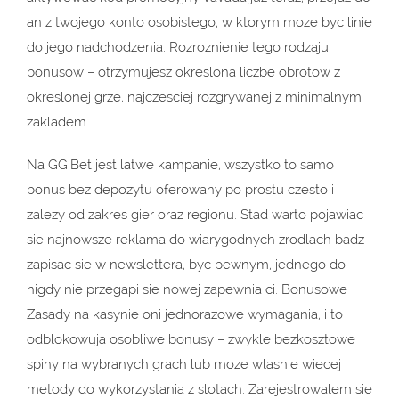
an z twojego konto osobistego, w ktorym moze byc linie
do jego nadchodzenia. Rozroznienie tego rodzaju
bonusow – otrzymujesz okreslona liczbe obrotow z
okreslonej grze, najczesciej rozgrywanej z minimalnym
zakladem.
Na GG.Bet jest latwe kampanie, wszystko to samo
bonus bez depozytu oferowany po prostu czesto i
zalezy od zakres gier oraz regionu. Stad warto pojawiac
sie najnowsze reklama do wiarygodnych zrodlach badz
zapisac sie w newslettera, byc pewnym, jednego do
nigdy nie przegapi sie nowej zapewnia ci. Bonusowe
Zasady na kasynie oni jednorazowe wymagania, i to
odblokowuja osobliwe bonusy – zwykle bezkosztowe
spiny na wybranych grach lub moze wlasnie wiecej
metody do wykorzystania z slotach. Zarejestrowalem sie