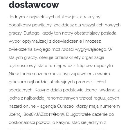
dostawcow
Jednym z najwiekszych atutow jest atrakcyjny
dodatkowy powitalny, znajdziesz dla wszystkich nowych
graczy. Dlatego, kazdy ten nowy obstawiajacy posiada
wybor optymalizacji z doswiadczenie i mozesz
zwiekszenia swojego mozliwosci wygrywajacego. W
stalych graczy, oferuje przesiakniety organizacja
lojalnosciowy, stale turniej, wraz z fillip bez depozytu.
Nieustannie dazone moze byc zapewnienia swoim
graczom najbardziej atrakcyjnych promocji i ofert
specjalnych. Kasyno dziala podstawie licencji wydanej z
jedna z najbardziej renomowanych wzrost regulujacych
hazard online – agencja Curacao, ktorzy maja numerem
licencji 8048/JAZ2017�035. Dlugotrwale dazenie do
doskonalosci pozwolilo kasynu stac sie jednym z