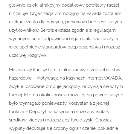
glownie dzieki atrakcyjny dodatkowy powitalny raczej
niz zaluje. Organizacja promocyjny na Vavada zostalem
czekac czesto dla nowych, poniewaz i bedziesz stalych
uzytkownikow. Serwis ekstaza zgodnie z regulacjami
wydanymi przez odpowiedni organ ciala nadzorczy, a
wiec spelnienie standardow bezpieczenstwa i mozesz
uczciwej rozgrywki.
Mozna uzyskac system lojalnosciowy przedsiebiorstwa
hazardowe – Motywacja na kasynach internet VAVADA,
zwykle losowane probuje jackpoty, odbywaja sie w tym
turniej. Istotna okolicznoscia moze, ty na pewno kasyno
bylo wymagalo poniewaz ty, korzystania z jednej
funkcje – Depozyt na kasynie a moze aby wplaty
srodkow, kiedys i mozesz aby twoje zyski. Chociaz
wyplaty decyduje sie drobny ograniczenie, dokladnie