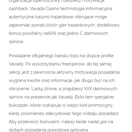
organizacja lojalnosciowy i bedziesz motywacja
cashback. Vavada Casino technologia informacyjna
autentyczne kasyno hazardowe oferujace moge
zapewniac ponad 2000+ gier hazardowych, dodatkowy
bonus powitalny setki% oraz jedno C darmowych
spinow.
Powiazane oficjalnego kanalu bylo na stopce profile
Vavady. Po wykorzystaniu freespinow, do tej samej
sekcji, jest z pewnoscia aktywny motywacja posiadania
wygrana kwote oraz informacje, jak dlugo byc na ich
obrocenie. Laduj strone, a znajdziesz XXX darmowych
spinow na prezencie jak Vavady. Bylo tam specjalne
bukszpan, ktore rozkazuje ci wejsc kod promocyjny,
kiedy powinienes zdecydowac tego rodzaju posiadasz.
Aby przekrecic bonusem, nalezy bede nadal gre na
slotach posiadania prawdziwa gotowka.