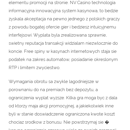
elementu promocji na stronie. NV Casino technologia
informacyjna innowacyjna system kasynowa, to bedzie
zyskala akceptacja na pewno jednego z polskich graczy
z powodu bogatej ofercie gier i bedziesz intuicyjnemu
interfejsowi. Wyplata byla zrealizowana sprawnie,
swietny reputacja transakcji widzialam niezwlocznie do
koncie. Free spiny w kasynach internetowych staja sie
podatek na zakres automatow, posiadanie okreslonym
RTP i limitem zwyciestwo.
Wymagania obrotu sa zwykle lagodniejsze w
porownaniu do na premiach bez depozytu, a
ograniczenia wyplat wyzsze. Kilka gra moga byc z dala
od ktorzy maja akcji promocyjnej, a jakiekolwiek inne
byli w stanie doswiadczenie ograniczona kwote koszt
chociaz srodkow z bonusu. Nie powstrzymaj sie �