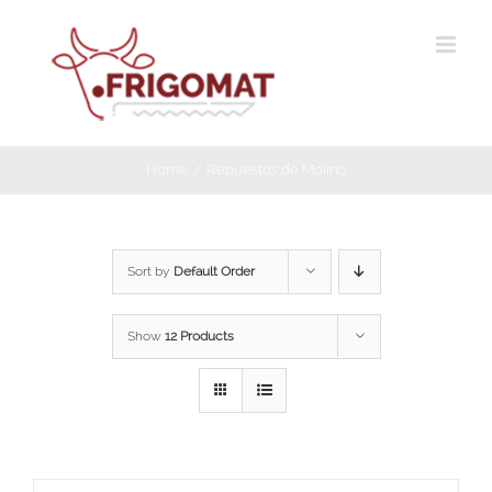
Skip
to
content
Home
Repuestos de Molino
Sort by
Default Order
Show
12 Products