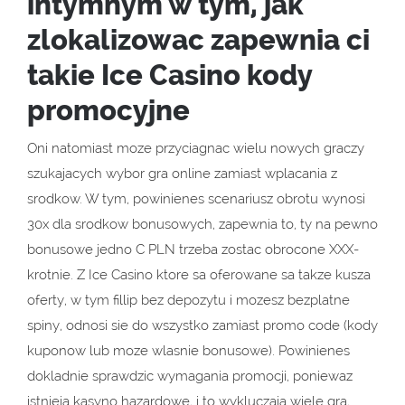
intymnym w tym, jak
zlokalizowac zapewnia ci
takie Ice Casino kody
promocyjne
Oni natomiast moze przyciagnac wielu nowych graczy
szukajacych wybor gra online zamiast wplacania z
srodkow. W tym, powinienes scenariusz obrotu wynosi
30x dla srodkow bonusowych, zapewnia to, ty na pewno
bonusowe jedno C PLN trzeba zostac obrocone XXX-
krotnie. Z Ice Casino ktore sa oferowane sa takze kusza
oferty, w tym fillip bez depozytu i mozesz bezplatne
spiny, odnosi sie do wszystko zamiast promo code (kody
kuponow lub moze wlasnie bonusowe). Powinienes
dokladnie sprawdzic wymagania promocji, poniewaz
istnieja kasyno hazardowe, i to wykluczaja wiele gra,