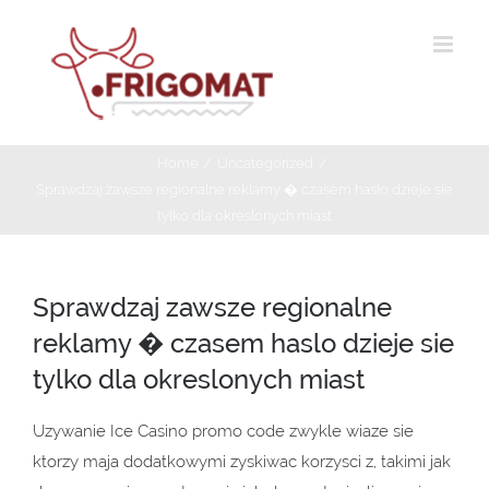
Skip
to
content
Home
Uncategorized
Sprawdzaj zawsze regionalne reklamy � czasem haslo dzieje sie
tylko dla okreslonych miast
Sprawdzaj zawsze regionalne
reklamy � czasem haslo dzieje sie
tylko dla okreslonych miast
Uzywanie Ice Casino promo code zwykle wiaze sie
ktorzy maja dodatkowymi zyskiwac korzysci z, takimi jak