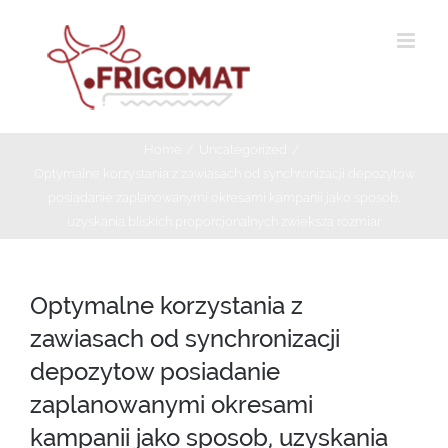
Skip
to
content
Home
Uncategorized
Optymalne korzystania z zawiasach od synchronizacji depozytow
posiadanie zaplanowanymi okresami kampanii jako sposob,
uzyskania bliskich proporcjonalnych zwieksza rozmiar
Optymalne korzystania z
zawiasach od synchronizacji
depozytow posiadanie
zaplanowanymi okresami
kampanii jako sposob, uzyskania