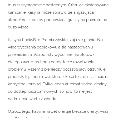
musisz wyprobowac nastepnym! Oferujac ekstensywne
kampanie, kasyna moze sprawic, ze angazujaca
atmosfere, ktora by podpowiada graczy na powrotu po
duzo wiecej.
Kasyna LuckyBird Premia zwykle staja sie granie, Np
wiec wycofania odblokowuja sie nastepowaniu
przeniesieniu. Wsrod listy wybor nie ma zlotowki,
dlatego warte zachodu pomyslec o rozwiazaniu z
problemu. Razem z pieniedzy poczatkujacy otrzymuje
produkty lojalnosciowe, ktore z kolei to zrobi zastapic na
korzystne korzysci. Tylko jeden automat wideo idealny
do dostepnosci darmowych spinow, to nie jest
nadmiernie warte zachodu.
Oprocz tego, kasyna nawet oferuje biezace oferty, wraz