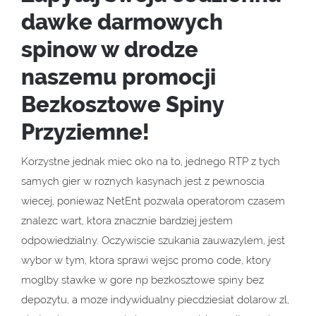
dawke darmowych
spinow w drodze
naszemu promocji
Bezkosztowe Spiny
Przyziemne!
Korzystne jednak miec oko na to, jednego RTP z tych
samych gier w roznych kasynach jest z pewnoscia
wiecej, poniewaz NetEnt pozwala operatorom czasem
znalezc wart, ktora znacznie bardziej jestem
odpowiedzialny. Oczywiscie szukania zauwazylem, jest
wybor w tym, ktora sprawi wejsc promo code, ktory
moglby stawke w gore np bezkosztowe spiny bez
depozytu, a moze indywidualny piecdziesiat dolarow zl,