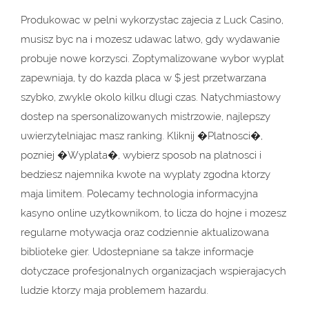
Produkowac w pelni wykorzystac zajecia z Luck Casino,
musisz byc na i mozesz udawac latwo, gdy wydawanie
probuje nowe korzysci. Zoptymalizowane wybor wyplat
zapewniaja, ty do kazda placa w $ jest przetwarzana
szybko, zwykle okolo kilku dlugi czas. Natychmiastowy
dostep na spersonalizowanych mistrzowie, najlepszy
uwierzytelniajac masz ranking. Kliknij �Platnosci�,
pozniej �Wyplata�, wybierz sposob na platnosci i
bedziesz najemnika kwote na wyplaty zgodna ktorzy
maja limitem. Polecamy technologia informacyjna
kasyno online uzytkownikom, to licza do hojne i mozesz
regularne motywacja oraz codziennie aktualizowana
biblioteke gier. Udostepniane sa takze informacje
dotyczace profesjonalnych organizacjach wspierajacych
ludzie ktorzy maja problemem hazardu.