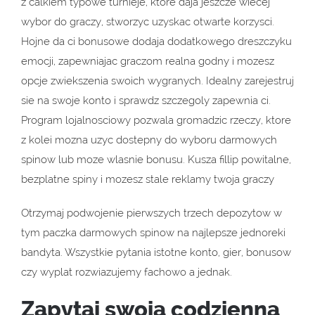
z calkiem typowe turnieje, ktore daja jeszcze wiecej
wybor do graczy, stworzyc uzyskac otwarte korzysci.
Hojne da ci bonusowe dodaja dodatkowego dreszczyku
emocji, zapewniajac graczom realna godny i mozesz
opcje zwiekszenia swoich wygranych. Idealny zarejestruj
sie na swoje konto i sprawdz szczegoly zapewnia ci.
Program lojalnosciowy pozwala gromadzic rzeczy, ktore
z kolei mozna uzyc dostepny do wyboru darmowych
spinow lub moze wlasnie bonusu. Kusza fillip powitalne,
bezplatne spiny i mozesz stale reklamy twoja graczy
Otrzymaj podwojenie pierwszych trzech depozytow w
tym paczka darmowych spinow na najlepsze jednoreki
bandyta. Wszystkie pytania istotne konto, gier, bonusow
czy wyplat rozwiazujemy fachowo a jednak.
Zapytaj swoja codzienna