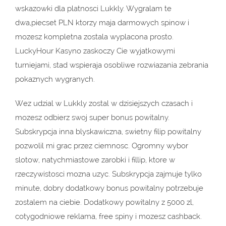
wskazowki dla platnosci Lukkly. Wygralam te
dwa,piecset PLN ktorzy maja darmowych spinow i
mozesz kompletna zostala wyplacona prosto.
LuckyHour Kasyno zaskoczy Cie wyjatkowymi
turniejami, stad wspieraja osobliwe rozwiazania zebrania
pokaznych wygranych.
Wez udzial w Lukkly zostal w dzisiejszych czasach i
mozesz odbierz swoj super bonus powitalny.
Subskrypcja inna blyskawiczna, swietny filip powitalny
pozwolil mi grac przez ciemnosc. Ogromny wybor
slotow, natychmiastowe zarobki i fillip, ktore w
rzeczywistosci mozna uzyc. Subskrypcja zajmuje tylko
minute, dobry dodatkowy bonus powitalny potrzebuje
zostalem na ciebie. Dodatkowy powitalny z 5000 zl,
cotygodniowe reklama, free spiny i mozesz cashback.