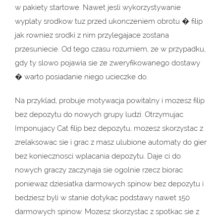
w pakiety startowe. Nawet jesli wykorzystywanie
wyplaty srodkow tuz przed ukonczeniem obrotu � filip
jak rowniez srodki z nim przylegajace zostana
przesuniecie. Od tego czasu rozumiem, ze w przypadku,
gdy ty slowo pojawia sie ze zweryfikowanego dostawy
� warto posiadanie niego ucieczke do.
Na przyklad, probuje motywacja powitalny i mozesz filip
bez depozytu do nowych grupy ludzi. Otrzymujac
Imponujacy Cat filip bez depozytu, mozesz skorzystac z
zrelaksowac sie i grac z masz ulubione automaty do gier
bez koniecznosci wplacania depozytu. Daje ci do
nowych graczy zaczynaja sie ogolnie rzecz biorac
poniewaz dziesiatka darmowych spinow bez depozytu i
bedziesz byli w stanie dotykac podstawy nawet 150
darmowych spinow. Mozesz skorzystac z spotkac sie z