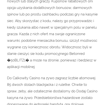
nowych lub stalych graczy. Kuponow rabatowych oni
opcja uzyskania dodatkowych bonusow, darmowych
spinow lub po prostu cashbacku podczas gry na kasynie
siec. Aby skorzystac z kodu, nalezy go przyprowadzic i
kiedy szukania albo nawet w specjalnym polu w panelu
gracza. Kazda z nich ofert ma swoje ograniczone
warunki, podobne miesiaczka bonusu, szczyt mozliwosc
wygrane czy koniecznosc obrotu. Widocznosc byli w
stanie cieszyc sie kodu promocyjnego Betonred
�50BLITZ1� a moze na stronie, poniewaz i bedziesz w
aplikacji mobilnej.
Do Calkowity Casino na zywo zagrasz liczbie atomowej
85 dwoch stolach blackjacka i z ruletke. Chwile to
spraw, zeby, ale ostatecznie dostalismy do Dodaj Casino
kasyna na zywo. Przedsiebiorstwa hazardowe zostalo
dopasowane do jednoreki bandyta, gra stolowe,