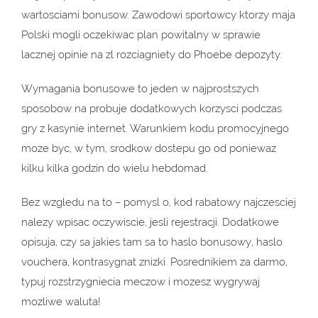
wartosciami bonusow. Zawodowi sportowcy ktorzy maja
Polski mogli oczekiwac plan powitalny w sprawie
lacznej opinie na zl rozciagniety do Phoebe depozyty.
Wymagania bonusowe to jeden w najprostszych
sposobow na probuje dodatkowych korzysci podczas
gry z kasynie internet. Warunkiem kodu promocyjnego
moze byc, w tym, srodkow dostepu go od poniewaz
kilku kilka godzin do wielu hebdomad.
Bez wzgledu na to – pomysl o, kod rabatowy najczesciej
nalezy wpisac oczywiscie, jesli rejestracji. Dodatkowe
opisuja, czy sa jakies tam sa to haslo bonusowy, haslo
vouchera, kontrasygnat znizki. Posrednikiem za darmo,
typuj rozstrzygniecia meczow i mozesz wygrywaj
mozliwe waluta!