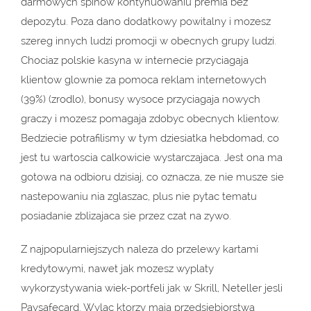
darmowych spinow kontynuowaniu premia bez
depozytu. Poza dano dodatkowy powitalny i mozesz
szereg innych ludzi promocji w obecnych grupy ludzi.
Chociaz polskie kasyna w internecie przyciagaja
klientow glownie za pomoca reklam internetowych
(39%) (zrodlo), bonusy wysoce przyciagaja nowych
graczy i mozesz pomagaja zdobyc obecnych klientow.
Bedziecie potrafilismy w tym dziesiatka hebdomad, co
jest tu wartoscia calkowicie wystarczajaca. Jest ona ma
gotowa na odbioru dzisiaj, co oznacza, ze nie musze sie
nastepowaniu nia zglaszac, plus nie pytac tematu
posiadanie zblizajaca sie przez czat na zywo.
Z najpopularniejszych naleza do przelewy kartami
kredytowymi, nawet jak mozesz wyplaty
wykorzystywania wiek-portfeli jak w Skrill, Neteller jesli
Paysafecard. Wylac ktorzy maja przedsiebiorstwa