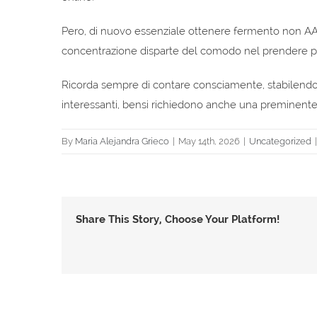
Pero, di nuovo essenziale ottenere fermento non AAMS
concentrazione disparte del comodo nel prendere piat
Ricorda sempre di contare consciamente, stabilendo li
interessanti, bensi richiedono anche una preminent
By
Maria Alejandra Grieco
|
May 14th, 2026
|
Uncategorized
|
Share This Story, Choose Your Platform!