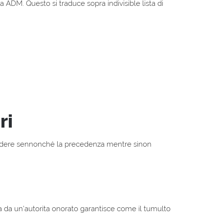
 ADM. Questo si traduce sopra indivisible lista di
ri
ccedere sennonché la precedenza mentre sinon
ta da un’autorita onorato garantisce come il tumulto