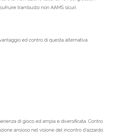
usufruire trambusto non AAMS sicuri.
ntaggio ed contro di questa alternativa.
rienza di gioco ed ampia e diversificata. Contro
’opzione ansioso nel visione del incontro d’azzardo