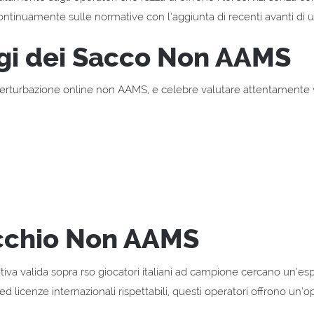
ntinuamente sulle normative con l’aggiunta di recenti avanti di 
gi dei Sacco Non AAMS
rturbazione online non AAMS, e celebre valutare attentamente va
ucchio Non AAMS
 valida sopra rso giocatori italiani ad campione cercano un’espe
 ed licenze internazionali rispettabili, questi operatori offrono un