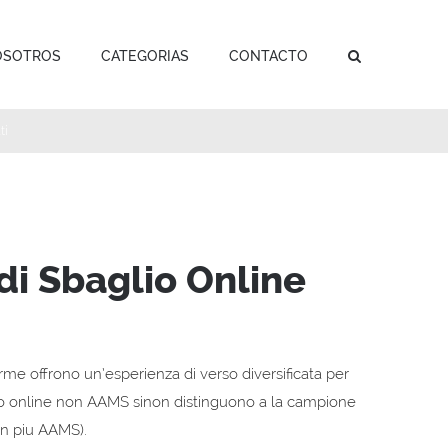
OSOTROS
CATEGORIAS
CONTACTO
ti
di Sbaglio Online
forme offrono un’esperienza di verso diversificata per
ento online non AAMS sinon distinguono a la campione
non piu AAMS).