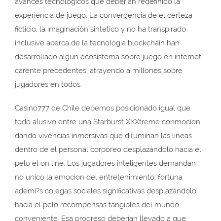
avances tecnologicos que deberían redefinido la
experiencia de juego. La convergencia de el certeza
ficticio, la imaginación sintetico y no ha transpirado
inclusive acerca de la tecnologia blockchain han
desarrollado algun ecosistema sobre juego en internet
carente precedentes, atrayendo a millones sobre
jugadores en todos.
Casino777 de Chile debemos posicionado igual que
todo alusivo entre una
Starburst XXXtreme
conmocion,
dando vivencias inmersivas que difuminan las lineas
dentro de el personal corpóreo desplazándolo hacia el
pelo el on line. Los jugadores inteligentes demandan
no unico la emocion del entretenimiento, fortuna
ademi?s colegas sociales significativas desplazándolo
hacia el pelo recompensas tangibles del mundo
conveniente. Esa progreso deberían llevado a que