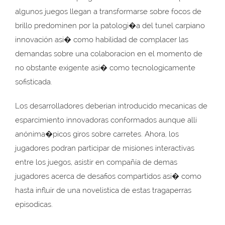
algunos juegos llegan a transformarse sobre focos de
brillo predominen por la patologi�a del tunel carpiano
innovación asi� como habilidad de complacer las
demandas sobre una colaboracion en el momento de
no obstante exigente asi� como tecnologicamente
sofisticada.
Los desarrolladores deberian introducido mecanicas de
esparcimiento innovadoras conformados aunque alli
anónima�picos giros sobre carretes. Ahora, los
jugadores podran participar de misiones interactivas
entre los juegos, asistir en compañía de demas
jugadores acerca de desafios compartidos asi� como
hasta influir de una novelistica de estas tragaperras
episodicas.