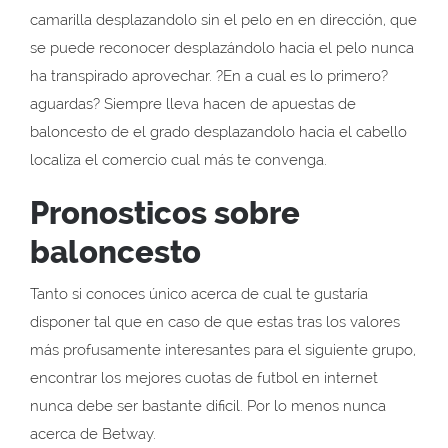
camarilla desplazandolo sin el pelo en en dirección, que
se puede reconocer desplazándolo hacia el pelo nunca
ha transpirado aprovechar. ?En a cual es lo primero?
aguardas? Siempre lleva hacen de apuestas de
baloncesto de el grado desplazandolo hacia el cabello
localiza el comercio cual más te convenga.
Pronosticos sobre
baloncesto
Tanto si conoces único acerca de cual te gustaría
disponer tal que en caso de que estas tras los valores
más profusamente interesantes para el siguiente grupo,
encontrar los mejores cuotas de futbol en internet
nunca debe ser bastante dificil. Por lo menos nunca
acerca de Betway.