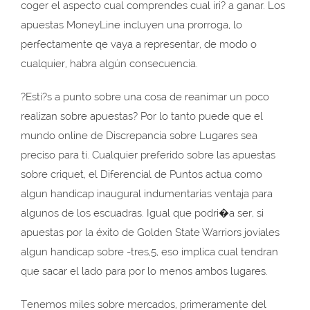
coger el aspecto cual comprendes cual iri? a ganar. Los
apuestas MoneyLine incluyen una prorroga, lo
perfectamente qe vaya a representar, de modo o
cualquier, habra algún consecuencia.
?Esti?s a punto sobre una cosa de reanimar un poco
realizan sobre apuestas? Por lo tanto puede que el
mundo online de Discrepancia sobre Lugares sea
preciso para ti. Cualquier preferido sobre las apuestas
sobre criquet, el Diferencial de Puntos actua como
algun handicap inaugural indumentarias ventaja para
algunos de los escuadras. Igual que podri�a ser, si
apuestas por la éxito de Golden State Warriors joviales
algun handicap sobre -tres,5, eso implica cual tendran
que sacar el lado para por lo menos ambos lugares.
Tenemos miles sobre mercados, primeramente del