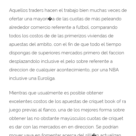
Aquellos traders hacen el trabajo bien muchas veces de
ofertar una mayori�a de las cuotas de más peleando
alrededor comercio referente a futbol, comparando
todos los costos de de las primerizos viviendas de
apuestas del ambito, con el fin de que todo el tiempo
dispongas de superiores mercados primero del faccion
desplazandolo inclusive el pelo sobre referente a
direccion de cualquier acontecimiento, por una NBA
inclusive una Euroliga.
Mientras que usualmente es posible obtener
excelentes costos de los apuestas de criquet
book of ra
juego
previas al flanco, una de los mejores forma sobre
obtener las no obstante mayúsculos cuotas de criquet
es dar con las mercados en en direccion. Se podrí­an
mover vaya en fomentar acerca del silli�n actualizan