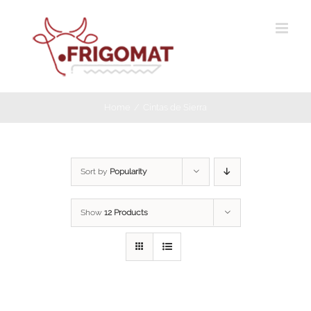
Skip
to
content
Home
Cintas de Sierra
Sort by
Popularity
Show
12 Products